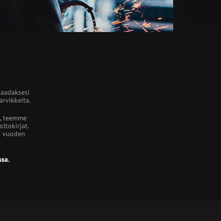
saadaksesi
rvikkeita.
, teemme
ltokirjat.
3 vuoden
sa.