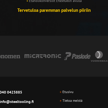
•
Etanolikonversiot Eflexfuelin avulla
Tervetuloa paremman palvelun piiriin
040 0423885
»
Etusivu
»
Tietoa meistä
info@steeltooling.fi