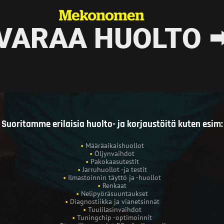
Suoritamme erilaisia huolto- ja korjaustöitä kuten esim:
•
Määräaikaishuollot
•
Öljynvaihdot
•
Pakokaasutestit
•
Jarruhuollot -ja testit
•
Ilmastoinnin täyttö ja -huollot
•
Renkaat
•
Nelipyöräsuuntaukset
•
Diagnostiikka ja vianetsinnät
•
Tuulilasinvaihdot
•
Tuningchip -optimoinnit