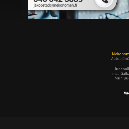
Mekonome
Autoelämä
Uudenai
määräaika
Näin uu
Vu