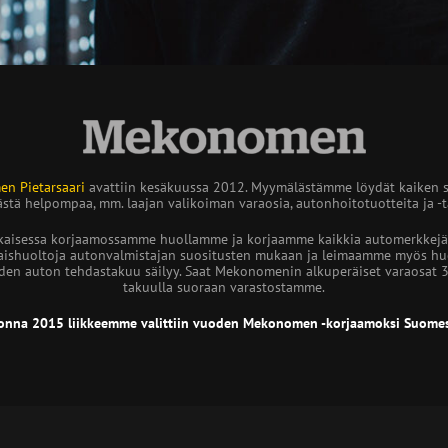
n Pietarsaari
avattiin kesäkuussa 2012. Myymälästämme löydät kaiken 
stä helpompaa, mm. laajan valikoiman varaosia, autonhoitotuotteita ja -ta
kaisessa korjaamossamme huollamme ja korjaamme kaikkia automerkkejä
ishuoltoja autonvalmistajan suositusten mukaan ja leimaamme myös huo
den auton tehdastakuu säilyy. Saat Mekonomenin alkuperäiset varaosat 
takuulla suoraan varastostamme.
onna 2015 liikkeemme valittiin vuoden Mekonomen -korjaamoksi Suomes