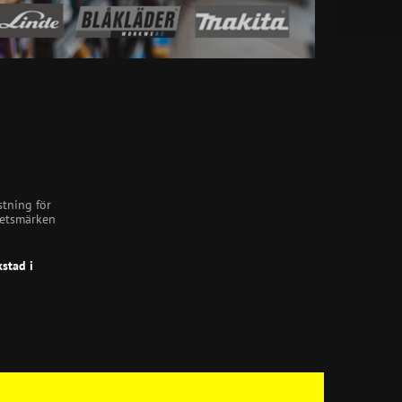
stning för
itetsmärken
stad i